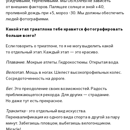
усидчивыми, терпеливыми. Мы ОБЯЗАНЫ не зависеть
от внешних факторов. Палящее солнце и зной +40,
проливной дождь при +5, мороз -30. Мы должны обеспечить
людей фотографиями.
Какой этап триатлона тебе нравится фотографировать
больше всего?
Если говорить о триатлоне, то я не могу выделить какой
то отдельный этап. Каждый этап — это красиво.
Плавание.
Мокрые атлеты. Гидрокостюмы. Открытая вода.
Велоэтап.
Мощь в ногах. Шелест высокопрофильных колес.
Сосредоточенность на дороге.
Бег.
Это преодоление своих возможностей. Радость
приближающегося рекорда. Для других — страдание.
Но даже тут есть прекрасное.
Транзитка
- это отдельный вид искусства.
Переквалификация из одного вида спорта в другой за пару
минут. Забегаешь пловцом, выбегаешь велогонщиком.
Miracle!