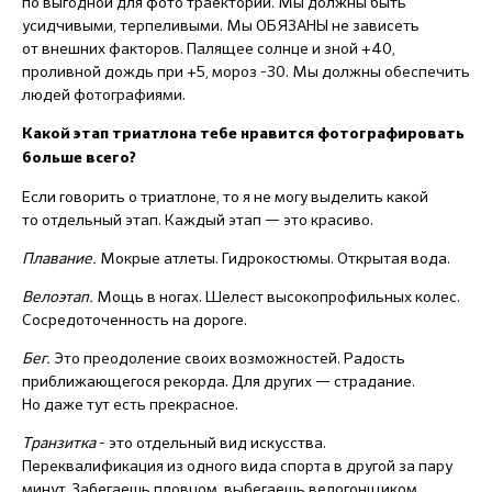
по выгодной для фото траектории. Мы должны быть
усидчивыми, терпеливыми. Мы ОБЯЗАНЫ не зависеть
от внешних факторов. Палящее солнце и зной +40,
проливной дождь при +5, мороз -30. Мы должны обеспечить
людей фотографиями.
Какой этап триатлона тебе нравится фотографировать
больше всего?
Если говорить о триатлоне, то я не могу выделить какой
то отдельный этап. Каждый этап — это красиво.
Плавание.
Мокрые атлеты. Гидрокостюмы. Открытая вода.
Велоэтап.
Мощь в ногах. Шелест высокопрофильных колес.
Сосредоточенность на дороге.
Бег.
Это преодоление своих возможностей. Радость
приближающегося рекорда. Для других — страдание.
Но даже тут есть прекрасное.
Транзитка
- это отдельный вид искусства.
Переквалификация из одного вида спорта в другой за пару
минут. Забегаешь пловцом, выбегаешь велогонщиком.