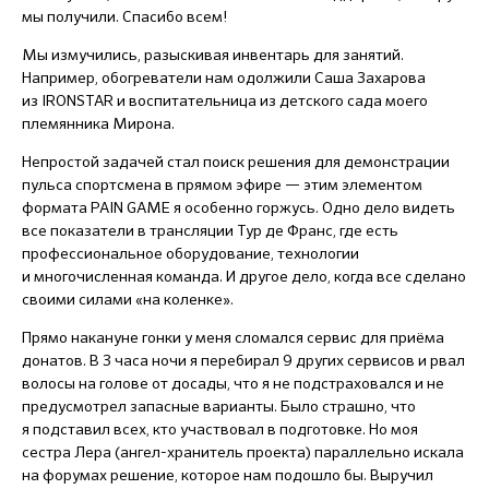
мы получили. Спасибо всем!
Мы измучились, разыскивая инвентарь для занятий.
Например, обогреватели нам одолжили Саша Захарова
из IRONSTAR и воспитательница из детского сада моего
племянника Мирона.
Непростой задачей стал поиск решения для демонстрации
пульса спортсмена в прямом эфире — этим элементом
формата PAIN GAME я особенно горжусь. Одно дело видеть
все показатели в трансляции Тур де Франс, где есть
профессиональное оборудование, технологии
и многочисленная команда. И другое дело, когда все сделано
своими силами «на коленке».
Прямо накануне гонки у меня сломался сервис для приёма
донатов. В 3 часа ночи я перебирал 9 других сервисов и рвал
волосы на голове от досады, что я не подстраховался и не
предусмотрел запасные варианты. Было страшно, что
я подставил всех, кто участвовал в подготовке. Но моя
сестра Лера (ангел-хранитель проекта) параллельно искала
на форумах решение, которое нам подошло бы. Выручил