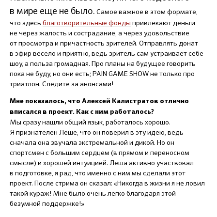
в мире еще не было.
Самое важное в этом формате,
что здесь
благотворительные фонды
привлекают деньги
не через жалость и сострадание, а через удовольствие
от просмотра и причастность зрителей. Отправлять донат
в эфир весело и приятно, ведь зритель сам устраивает себе
шоу, а польза громадная. Про планы на будущее говорить
пока не буду, но они есть; PAIN GAME SHOW не только про
триатлон. Следите за анонсами!
Мне показалось, что Алексей Калистратов отлично
вписался в проект. Как с ним работалось?
Мы сразу нашли общий язык, работалось хорошо.
Я признателен Леше, что он поверил в эту идею, ведь
сначала она звучала экстремальной и дикой. Но он
спортсмен с большим сердцем (в прямом и переносном
смысле) и хорошей интуицией. Леша активно участвовал
в подготовке, я рад, что именно с ним мы сделали этот
проект. После стрима он сказал: «Никогда в жизни я не ловил
такой кураж! Мне было очень легко благодаря этой
безумной поддержке!»