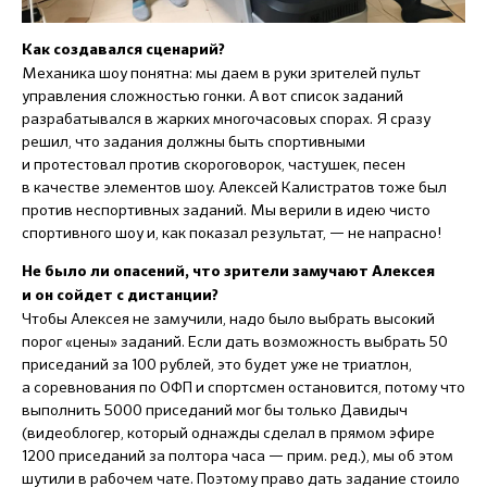
Как создавался сценарий?
Механика шоу понятна: мы даем в руки зрителей пульт
управления сложностью гонки. А вот список заданий
разрабатывался в жарких многочасовых спорах. Я сразу
решил, что задания должны быть спортивными
и протестовал против скороговорок, частушек, песен
в качестве элементов шоу. Алексей Калистратов тоже был
против неспортивных заданий. Мы верили в идею чисто
спортивного шоу и, как показал результат, — не напрасно!
Не было ли опасений, что зрители замучают Алексея
и он сойдет с дистанции?
Чтобы Алексея не замучили, надо было выбрать высокий
порог «цены» заданий. Если дать возможность выбрать 50
приседаний за 100 рублей, это будет уже не триатлон,
а соревнования по ОФП и спортсмен остановится, потому что
выполнить 5000 приседаний мог бы только Давидыч
(видеоблогер, который однажды сделал в прямом эфире
1200 приседаний за полтора часа — прим. ред.), мы об этом
шутили в рабочем чате. Поэтому право дать задание стоило