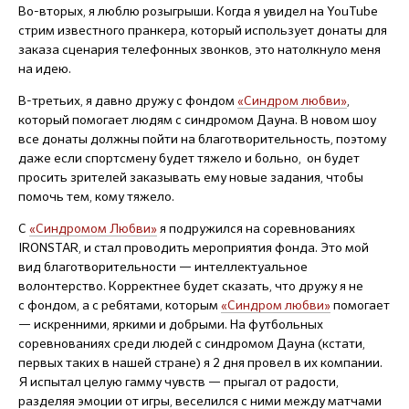
Во-вторых, я люблю розыгрыши. Когда я увидел на YouTube
стрим известного пранкера, который использует донаты для
заказа сценария телефонных звонков, это натолкнуло меня
на идею.
В-третьих, я давно дружу с фондом
«Синдром любви»
,
который помогает людям с синдромом Дауна. В новом шоу
все донаты должны пойти на благотворительность, поэтому
даже если спортсмену будет тяжело и больно, он будет
просить зрителей заказывать ему новые задания, чтобы
помочь тем, кому тяжело.
С
«Синдромом Любви»
я подружился на соревнованиях
IRONSTAR, и стал проводить мероприятия фонда. Это мой
вид благотворительности — интеллектуальное
волонтерство. Корректнее будет сказать, что дружу я не
с фондом, а с ребятами, которым
«Синдром любви»
помогает
— искренними, яркими и добрыми. На футбольных
соревнованиях среди людей с синдромом Дауна (кстати,
первых таких в нашей стране) я 2 дня провел в их компании.
Я испытал целую гамму чувств — прыгал от радости,
разделяя эмоции от игры, веселился с ними между матчами