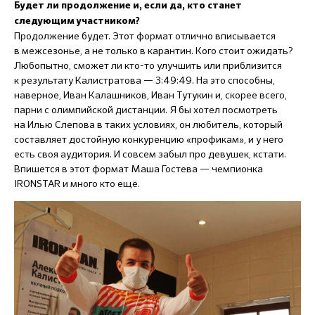
Будет ли продолжение и, если да, кто станет
следующим участником?
Продолжение будет. Этот формат отлично вписывается
в межсезонье, а не только в карантин. Кого стоит ожидать?
Любопытно, сможет ли кто-то улучшить или приблизится
к результату Калистратова — 3:49:49. На это способны,
наверное, Иван Калашников, Иван Тутукин и, скорее всего,
парни с олимпийской дистанции. Я бы хотел посмотреть
на Илью Слепова в таких условиях, он любитель, который
составляет достойную конкуренцию «профикам», и у него
есть своя аудитория. И совсем забыл про девушек, кстати.
Впишется в этот формат Маша Гостева — чемпионка
IRONSTAR и много кто ещё.