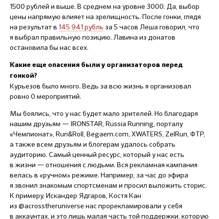
1500 рублей и выше. В среднем на уровне 3000. Да, выбор
цены напрямую влияет на зрелищность. После гонки, глядя
на результат в
145 941 рубль
за 5 часов Леша говорил, что
я выбрал правильную позицию. Лавина из донатов
остановила бы нас всех.
Какие еще опасения были у организаторов перед
гонкой?
Курьезов было много. Ведь за всю жизнь я организовал
ровно 0 мероприятий.
Мы боялись, что у нас будет мало зрителей. Но благодаря
нашим друзьям — IRONSTAR, Russia Running, порталу
«Чемпионат», Run&Roll, Begaem.com, XWATERS, ZelRun, ФТР,
а также всем друзьям и блогерам удалось собрать
аудиторию. Самый ценный ресурс, который у нас есть
в жизни — отношения с людьми. Вся рекламная кампания
велась в «ручном» режиме. Например, за час до эфира
я звонил знакомым спортсменам и просил выложить сторис.
К примеру, Искандер Ядгаров, Костя Кан
из @acrosstheruniverse нас прорекламировали у себя
в аккаунтах, и это лишь малая часть той поддержки, которую