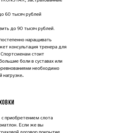
о 60 тысяч рублей
ить до 90 тысяч рублей.
 постепенно наращивать
жет консультация тренера для
. Спортсменам стоит
большие боли в суставах или
соревнованиями необходимо
й нагрузке
.
АХОВКИ
е с приобретением слота
риатлон. Если же вы
траховой договор покрытие