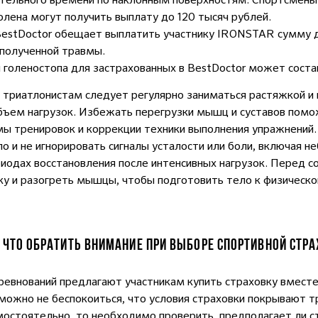
олена могут получить выплату до 120 тысяч рублей.
BestDoctor обещает выплатить участнику
IRONSTAR
сумму д
 полученной травмы.
голеностопа для застрахованных в BestDoctor может состав
 триатлонистам следует регулярно заниматься растяжкой и
объем нагрузок. Избежать перегрузки мышц и суставов помо
ы тренировок и коррекции техники выполнения упражнений
о и не игнорировать сигналы усталости или боли, включая не
иодах восстановления после интенсивных нагрузок. Перед 
у и разогреть мышцы, чтобы подготовить тело к физическо
 ЧТО ОБРАТИТЬ ВНИМАНИЕ ПРИ ВЫБОРЕ СПОРТИВНОЙ СТР
ревнований предлагают участникам купить страховку вмест
 можно не беспокоиться, что условия страховки покрывают т
остоятельно, то необходимо проверить, предполагает ли с