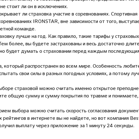
не стоит ли он в исключениях.
окрывает ли страховка участие в соревнованиях.
Спортивная 
 соревнованиях
IRONSTAR
, вне зависимости от того, выступа
фетной команде.
ховку лучше на год. Как правило, такие тарифы у страховы
Тем более, вы будете застрахованы и весь достаточно длит
жно будет думать о страховании перед каждым последующи
а, который распространен во всем мире. Особенность любите
спытать свои силы в разных погодных условиях, а потому
луч
ыборе страховой можно считать именно открытое преподне
дите общую сумму и сумму покрытия по травме и понимаете,
ием выбора можно считать скорость согласования документ
х рейтингов в интернете вы не найдете, но вот компания Bes
олучил выплату через приложение за 1 минуту 24 секунды.