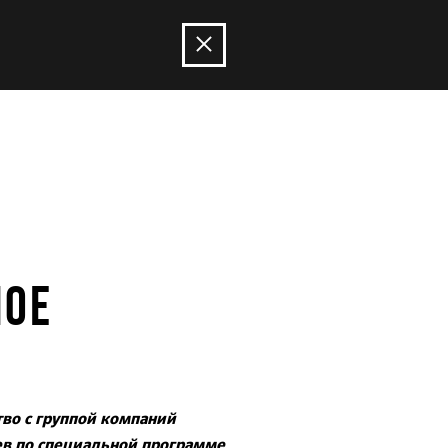
НОЕ
во с группой компаний
аев по специальной программе