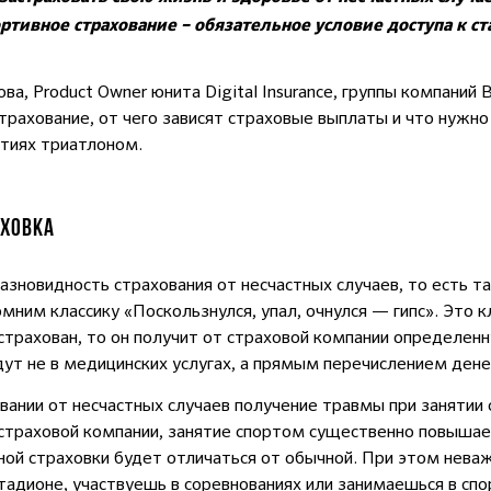
ортивное страхование – обязательное условие доступа к с
, Product Owner юнита Digital Insurance, группы компаний B
страхование, от чего зависят страховые выплаты и что нужн
ятиях триатлоном.
АХОВКА
зновидность страхования от несчастных случаев, то есть та
ним классику «Поскользнулся, упал, очнулся — гипс». Это кл
страхован, то он получит от страховой компании определенн
т не в медицинских услугах, а прямым перечислением дене
вании от несчастных случаев получение травмы при занятии
 страховой компании, занятие спортом существенно повышае
ой страховки будет отличаться от обычной. При этом неваж
стадионе, участвуешь в соревнованиях или занимаешься в сп