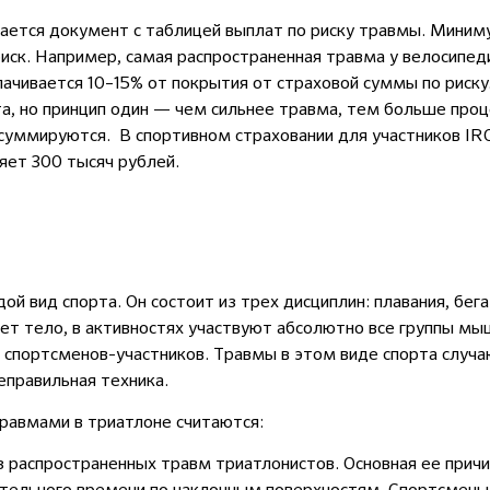
гается документ с таблицей выплат по риску травмы. Миним
иск. Например, самая распространенная травма у велосипе
лачивается 10–15% от покрытия от страховой суммы по риску
а, но принцип один — чем сильнее травма, тем больше проц
 суммируются. В спортивном страховании для участников
IR
яет 300 тысяч рублей.
 вид спорта. Он состоит из трех дисциплин: плавания, бега
ет тело, в активностях участвуют абсолютно все группы мы
 спортсменов-участников. Травмы в этом виде спорта случа
неправильная техника.
авмами в триатлоне считаются:
з распространенных травм триатлонистов. Основная ее прич
ительного времени по наклонным поверхностям. Спортсмен