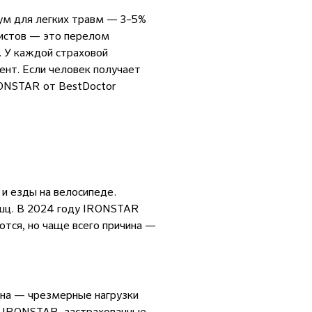
ум для легких травм — 3–5%
дистов — это перелом
. У каждой страховой
ент. Если человек получает
ONSTAR
от BestDoctor
 и езды на велосипеде.
шц. В 2024 году
IRONSTAR
ются, но чаще всего причина —
ина — чрезмерные нагрузки
ы
IRONSTAR
, застрахованные