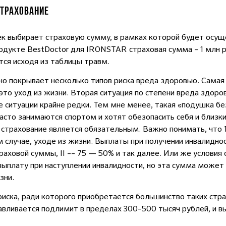
СТРАХОВАНИЕ
ек выбирает страховую сумму, в рамках которой будет осу
одукте BestDoctor для IRONSTAR страховая сумма – 1 млн р
тся исходя из таблицы травм.
о покрывает несколько типов риска вреда здоровью. Самая 
то уход из жизни. Вторая ситуация по степени вреда здор
ие ситуации крайне редки. Тем мне менее, такая «подушка 
асто занимаются спортом и хотят обезопасить себя и близк
— страхование является обязательным. Важно понимать, что
случае, уходе из жизни. Выплаты при получении инвалиднос
раховой суммы, II –– 75 — 50% и так далее. Или же условия
ыплату при наступлении инвалидности, но эта сумма может
зни.
иска, ради которого приобретается большинство таких стр
навливается подлимит в пределах 300–500 тысяч рублей, и 