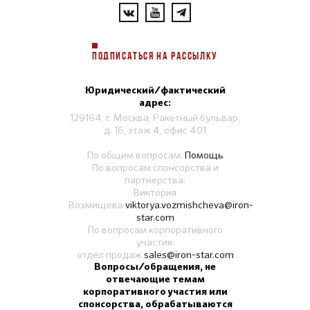
ПОДПИСАТЬСЯ НА РАССЫЛКУ
Юридический/фактический
адрес:
129164, г. Москва, Ракетный бульвар,
д. 16, этаж 4, офис 401
По общим вопросам:
Помощь
По вопросам спонсорства и
партнерства:
Виктория
Возмищева
viktorya.vozmishcheva@iron-
star.com
По вопросам корпоративного
участия:
отдел продаж
sales@iron-star.com
Вопросы/обращения, не
отвечающие темам
корпоративного участия или
спонсорства, обрабатываются