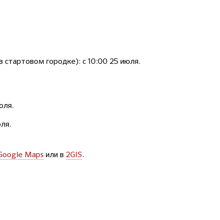
 стартовом городке): с 10:00 25 июля.
юля.
юля.
Google Maps
или в
2GIS
.