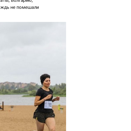
раты, Болгарию,
дождь не помешали