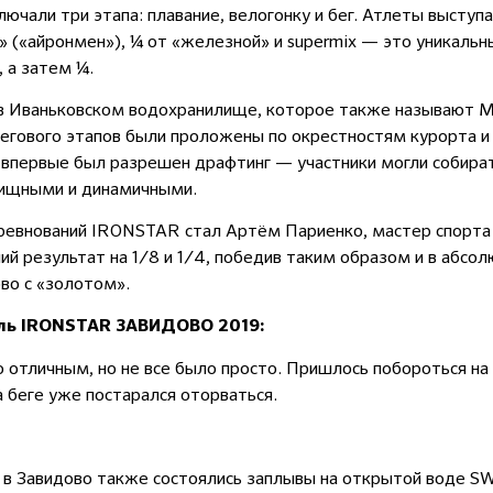
ючали три этапа: плавание, велогонку и бег. Атлеты выступа
 («айронмен»), ¼ от «железной» и supermix — это уникальн
, а затем ¼.
в Иваньковском водохранилище, которое также называют М
бегового этапов были проложены по окрестностям курорта и
и впервые был разрешен драфтинг — участники могли собират
лищными и динамичными.
евнований IRONSTAR стал Артём Париенко, мастер спорта
ший результат на 1/8 и 1/4, победив таким образом и в аб
во с «золотом».
ль IRONSTAR ЗАВИДОВО 2019:
 отличным, но не все было просто. Пришлось побороться на
на беге уже постарался оторваться.
а в Завидово также состоялись заплывы на открытой воде S