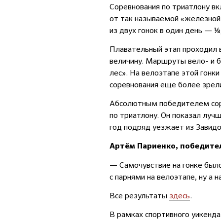
Соревнования по триатлону вкл
от так называемой «железной»
из двух гонок в один день — ⅛
Плавательный этап проходил 
величину. Маршруты вело- и 
лес». На велоэтапе этой гонк
соревнования еще более зре
Абсолютным победителем сор
по триатлону. Он показал луч
год подряд уезжает из Завидо
Артём Париенко, победите
— Самочувствие на гонке было
с парнями на велоэтапе, ну а 
Все результаты
здесь
.
В рамках спортивного уикенд