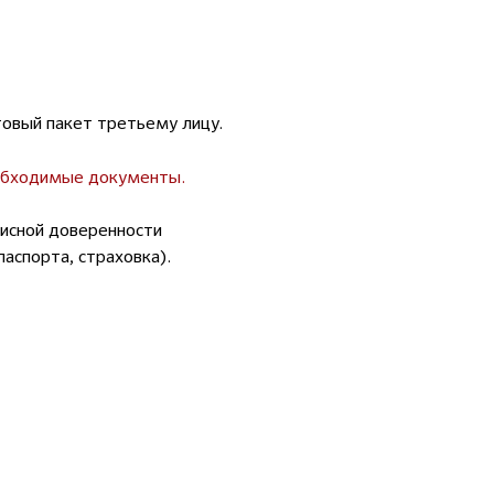
товый пакет третьему лицу.
еобходимые документы.
писной доверенности
паспорта, страховка).