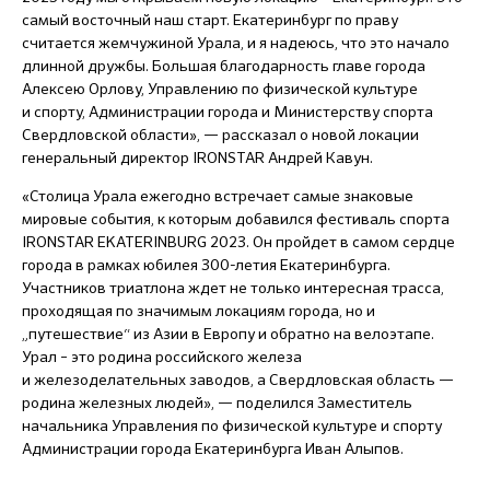
самый восточный наш старт. Екатеринбург по праву
считается жемчужиной Урала, и я надеюсь, что это начало
длинной дружбы. Большая благодарность главе города
Алексею Орлову, Управлению по физической культуре
и спорту, Администрации города и Министерству спорта
Свердловской области», — рассказал о новой локации
генеральный директор IRONSTAR Андрей Кавун.
«Столица Урала ежегодно встречает самые знаковые
мировые события, к которым добавился фестиваль спорта
IRONSTAR EKATERINBURG 2023. Он пройдет в самом сердце
города в рамках юбилея 300-летия Екатеринбурга.
Участников триатлона ждет не только интересная трасса,
проходящая по значимым локациям города, но и
„путешествие“ из Азии в Европу и обратно на велоэтапе.
Урал – это родина российского железа
и железоделательных заводов, а Свердловская область —
родина железных людей», — поделился Заместитель
начальника Управления по физической культуре и спорту
Администрации города Екатеринбурга Иван Алыпов.