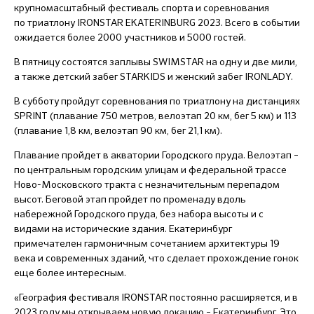
крупномасштабный фестиваль спорта и соревнования
по триатлону IRONSTAR EKATERINBURG 2023. Всего в событии
ожидается более 2000 участников и 5000 гостей.
В пятницу состоятся заплывы SWIMSTAR на одну и две мили,
а также детский забег STARKIDS и женский забег IRONLADY.
В субботу пройдут соревнования по триатлону на дистанциях
SPRINT (плавание 750 метров, велоэтап 20 км, бег 5 км) и 113
(плавание 1,8 км, велоэтап 90 км, бег 21,1 км).
Плавание пройдет в акватории Городского пруда. Велоэтап –
по центральным городским улицам и федеральной трассе
Ново-Московского тракта с незначительным перепадом
высот. Беговой этап пройдет по променаду вдоль
набережной Городского пруда, без набора высоты и с
видами на исторические здания. Екатеринбург
примечателен гармоничным сочетанием архитектуры 19
века и современных зданий, что сделает прохождение гонок
еще более интересным.
«География фестиваля IRONSTAR постоянно расширяется, и в
2023 году мы открываем новую локацию – Екатеринбург. Это