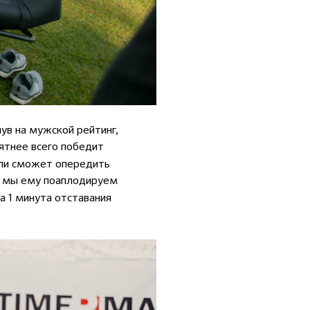
ув на мужской рейтинг,
ятнее всего победит
сли сможет опередить
 а мы ему поаплодируем
а 1 минута отставания