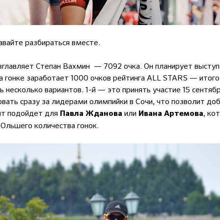
авайте разбираться вместе.
главляет Степан Вахмин — 7092 очка. Он планирует выступ
на гонке заработает 1000 очков рейтинга ALL STARS — итог
ть несколько вариантов. 1-й — это принять участие 15 сен
вать сразу за лидерами олимпийки в Сочи, что позволит доб
ант подойдет для
или
, ко
Павла Жданова
Ивана Артемова
 бОльшего количества гонок.