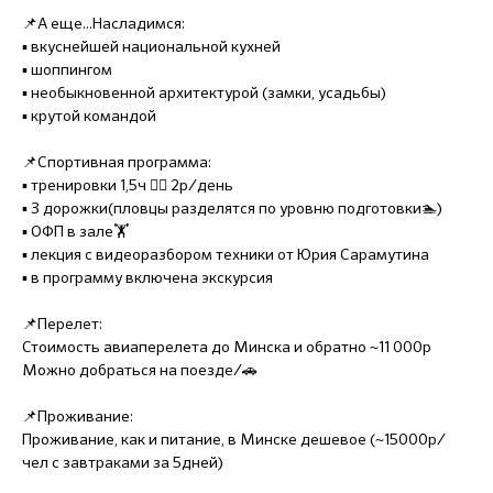
📌А еще...Насладимся:
▪️ вкуснейшей национальной кухней
▪️ шоппингом
▪️ необыкновенной архитектурой (замки, усадьбы)
▪️ крутой командой
📌Спортивная программа:
▪️ тренировки 1,5ч 🏊‍♂️ 2р/день
▪️ 3 дорожки(пловцы разделятся по уровню подготовки🏊)
▪️ ОФП в зале🏋️
▪️ лекция с видеоразбором техники от Юрия Сарамутина
▪️ в программу включена экскурсия
📌Перелет:
Стоимость авиаперелета до Минска и обратно ~11 000р
Можно добраться на поезде/🚗
📌Проживание:
Проживание, как и питание, в Минске дешевое (~15000р/
чел с завтраками за 5дней)