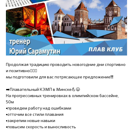
Продолжая традицию проводить новогодние дни спортивно
и позитивно🏊‍♀️🌈
мы подготовили для вас потрясающее предложение❗️❗️
➡️Плавательный КЭМП в Минске💪😉
На прогрессивных тренировках в олимпийском бассейне,
50м
▪️проведем работу над ошибками
▪️отточим все стили плавания
▪️закрепим новые навыки
▪️повысим скорость и выносливость