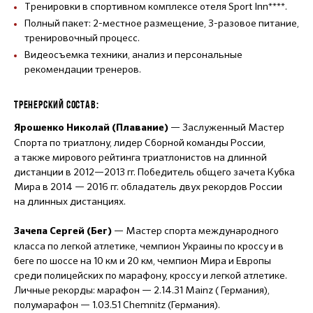
Тренировки в спортивном комплексе отеля Sport Inn****.
Полный пакет: 2-местное размещение, 3-разовое питание,
тренировочный процесс.
Видеосъемка техники, анализ и персональные
рекомендации тренеров.
ТРЕНЕРСКИЙ СОСТАВ:
— Заслуженный Мастер
Ярошенко Николай (Плавание)
Спорта по триатлону, лидер Сборной команды России,
а также мирового рейтинга триатлонистов на длинной
дистанции в 2012—2013 гг. Победитель общего зачета Кубка
Мира в 2014 — 2016 гг. обладатель двух рекордов России
на длинных дистанциях.
— Мастер спорта международного
Зачепа Сергей (Бег)
класса по легкой атлетике, чемпион Украины по кроссу и в
беге по шоссе на 10 км и 20 км, чемпион Мира и Европы
среди полицейских по марафону, кроссу и легкой атлетике.
Личные рекорды: марафон — 2.14.31 Mainz ( Германия),
полумарафон — 1.03.51 Chemnitz (Германия).