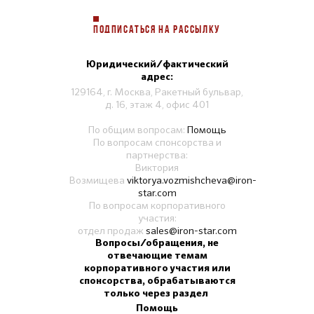
ПОДПИСАТЬСЯ НА РАССЫЛКУ
Юридический/фактический
адрес:
129164, г. Москва, Ракетный бульвар,
д. 16, этаж 4, офис 401
По общим вопросам:
Помощь
По вопросам спонсорства и
партнерства:
Виктория
Возмищева
viktorya.vozmishcheva@iron-
star.com
По вопросам корпоративного
участия:
отдел продаж
sales@iron-star.com
Вопросы/обращения, не
отвечающие темам
корпоративного участия или
спонсорства, обрабатываются
только через раздел
Помощь