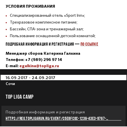
УСЛОВИЯ ПРОЖИВАНИЯ
Специализированный отель «Sport Inn»;
Трехразовое комплексное питание;
Бассейн, СПА-зона и тренажерный зал;
Пользование оснащенной детской комнатой;
ПОДРОБНАЯ ИНФОРМАЦИЯ И РЕГИСТРАЦИЯ —
ПО ССЫЛКЕ
Менеджер сборов Катерина Галкина
Телефон: +7 (989) 296 97 14
E-mail:
egalkina@topliga.ru
16.09.2017 - 24.09.2017
Сочи
TOP LIGA CAMP
Подробная информация и регистрация
https://reg.topligarun.ru/event/c5e8fc0c-1236-43e3-9767-
c84725282188