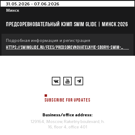
31.05.2026 - 07.06.2026
Минск
ПРЕДСОРЕВНОВАТЕЛЬНЫЙ КЭМП SWIM GLIDE | МИНСК 2026
Подробная информация и регистрация
https://swimglide.ru/fees/predsorevnovatelnyie-sboryi-swim-
glide-minsk-2026
SUBSCRIBE FOR UPDATES
Business/office address:
129164, Moscow, Raketny boulevard, h.
16, floor 4, office 401