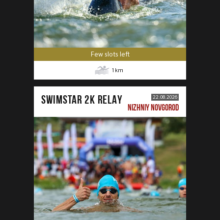
Few slots left
1
km
SWIMSTAR 2K RELAY
22.08.2026
NIZHNIY NOVGOROD