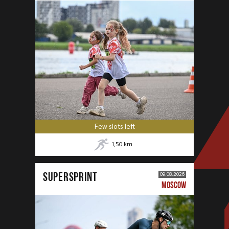
Few slots left
1,50
km
SUPERSPRINT
09.08.2026
MOSCOW