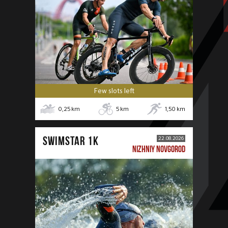
Few slots left
0,25
km
5
km
1,50
km
SWIMSTAR 1K
22.08.2026
NIZHNIY NOVGOROD