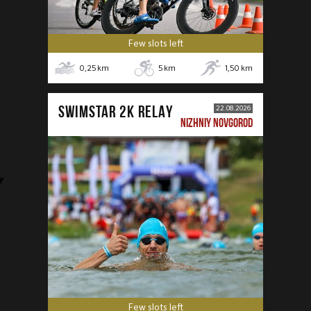
Few slots left
0,25
km
5
km
1,50
km
SWIMSTAR 2K RELAY
22.08.2026
NIZHNIY NOVGOROD
Few slots left