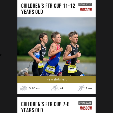
CHILDREN'S FTR CUP 11-12
07.08.2026
MOSCOW
years old
Few slots left
0,20
km
4
km
1
km
CHILDREN'S FTR CUP 7-8
07.08.2026
MOSCOW
years old