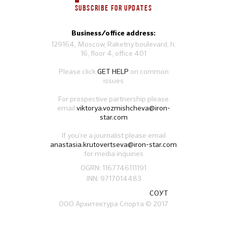
SUBSCRIBE FOR UPDATES
Business/office address:
129164, Moscow, Raketny boulevard, h.
16, floor 4, office 401
Please click
GET HELP
on common
issues
For prospective partnership please
email
viktorya.vozmishcheva@iron-
star.com
If you’re a journalist please email
anastasia.krutovertseva@iron-star.com
for media inquiries
OGRN: 1167746111191
INN: 9717014483
СОУТ
ООО Архитектура Спорта
© 2017