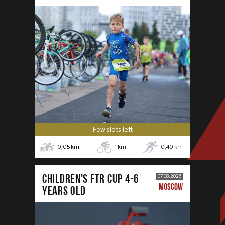
Few slots left
0,05
km
1
km
0,40
km
CHILDREN'S FTR CUP 4-6
07.08.2026
MOSCOW
years old