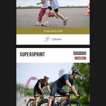
Few slots left
1,50
km
SUPERSPRINT
09.08.2026
MOSCOW