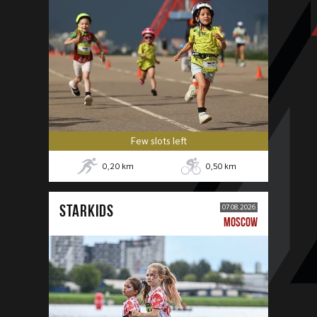
Few slots left
0,20
km
0,50
km
STARKIDS
07.08.2026
MOSCOW