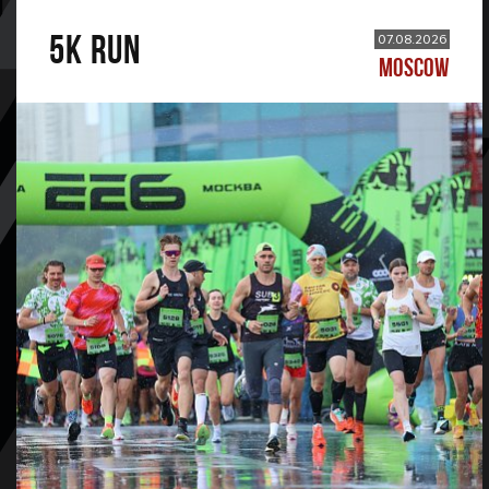
5К RUN
07.08.2026
MOSCOW