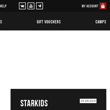
MY ACCOUNT
 HELP
TS
GIFT VOUCHERS
CAMPS
STARKIDS
29.06.2021