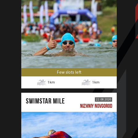
Few slots left
1
km
1
km
SWIMSTAR MILE
22.08.2026
NIZHNIY NOVGOROD