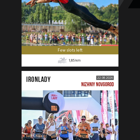
Few slots left
1,85
km
IRONLADY
22.08.2026
NIZHNIY NOVGOROD