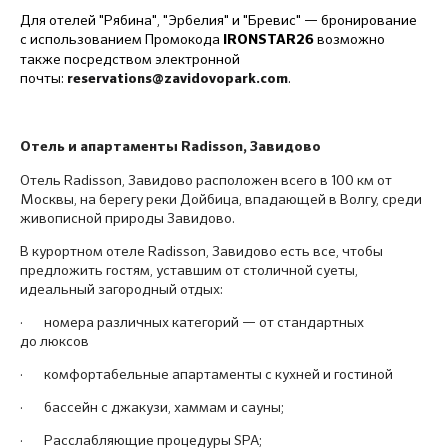
Для отелей "Рябина", "Эрбелия" и "Бревис" — бронирование
с использованием Промокода
возможно
IRONSTAR26
также посредством электронной
почты:
.
reservations@zavidovopark.com
Отель и апартаменты Radisson, Завидово
Отель Radisson, Завидово расположен всего в 100 км от
Москвы, на берегу реки Дойбица, впадающей в Волгу, среди
живописной природы Завидово.
В курортном отеле Radisson, Завидово есть все, чтобы
предложить гостям, уставшим от столичной суеты,
идеальный загородный отдых:
· номера различных категорий — от стандартных
до люксов
· комфортабельные апартаменты с кухней и гостиной
· бассейн с джакузи, хаммам и сауны;
· Расслабляющие процедуры SPA;