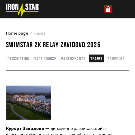
Home page
Races
SWIMSTAR 2K RELAY ZAVIDOVO 2026
Description
Race course
Participants
Travel
Schedule
— динамично развивающийся
Курорт Завидово
всесезонный кластер, предлагающий отдых в одном