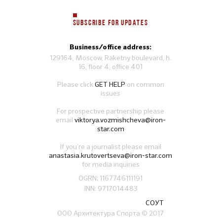
SUBSCRIBE FOR UPDATES
Business/office address:
129164, Moscow, Raketny boulevard, h.
16, floor 4, office 401
Please click
GET HELP
on common
issues
For prospective partnership please
email
viktorya.vozmishcheva@iron-
star.com
If you’re a journalist please email
anastasia.krutovertseva@iron-star.com
for media inquiries
OGRN: 1167746111191
INN: 9717014483
СОУТ
ООО Архитектура Спорта
© 2017