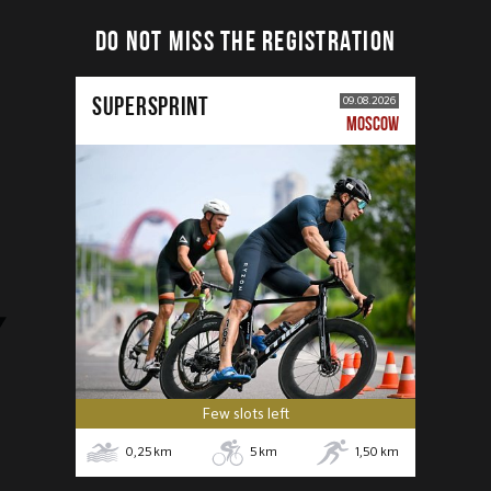
DO NOT MISS THE REGISTRATION
SUPERSPRINT
09.08.2026
MOSCOW
Few slots left
0,25
km
5
km
1,50
km