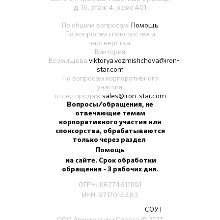
д. 16, этаж 4, офис 401
По общим вопросам:
Помощь
По вопросам спонсорства и
партнерства:
Виктория
Возмищева
viktorya.vozmishcheva@iron-
star.com
По вопросам корпоративного
участия:
отдел продаж
sales@iron-star.com
Вопросы/обращения, не
отвечающие темам
корпоративного участия или
спонсорства, обрабатываются
только через раздел
Помощь
на сайте. Срок обработки
обращения - 3 рабочих дня.
ОГРН: 1167746111191
ИНН: 9717014483
СОУТ
ООО Архитектура Спорта
© 2017