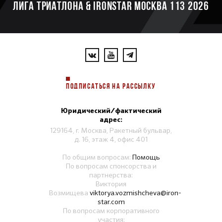
ЛИГА ТРИАТЛОНА & IRONSTAR МОСКВА 113 2026
ПОДПИСАТЬСЯ НА РАССЫЛКУ
Юридический/фактический
адрес:
129164, г. Москва, Ракетный бульвар,
д. 16, этаж 4, офис 401
По общим вопросам:
Помощь
По вопросам спонсорства и
партнерства:
Виктория
Возмищева
viktorya.vozmishcheva@iron-
star.com
По вопросам корпоративного
участия: