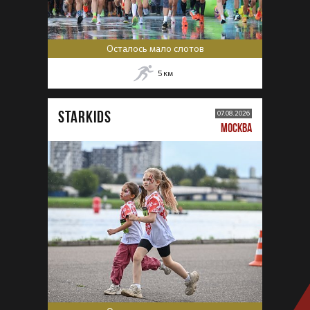
Осталось мало слотов
5
км
STARKIDS
07.08.2026
МОСКВА