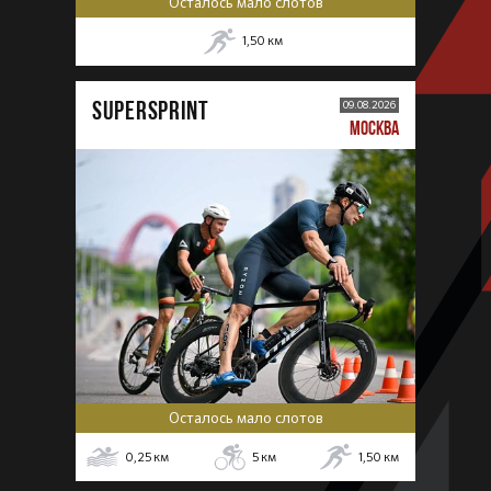
Осталось мало слотов
1,50
км
SUPERSPRINT
09.08.2026
МОСКВА
Осталось мало слотов
0,25
км
5
км
1,50
км