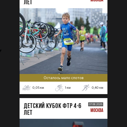
лет
Осталось мало слотов
0,05
км
1
км
0,40
км
ДЕТСКИЙ КУБОК ФТР 4-6
07.08.2026
МОСКВА
лет