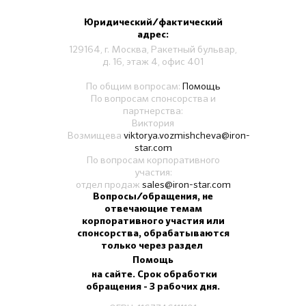
Юридический/фактический
адрес:
129164, г. Москва, Ракетный бульвар,
д. 16, этаж 4, офис 401
По общим вопросам:
Помощь
По вопросам спонсорства и
партнерства:
Виктория
Возмищева
viktorya.vozmishcheva@iron-
star.com
По вопросам корпоративного
участия:
отдел продаж
sales@iron-star.com
Вопросы/обращения, не
отвечающие темам
корпоративного участия или
спонсорства, обрабатываются
только через раздел
Помощь
на сайте. Срок обработки
обращения - 3 рабочих дня.