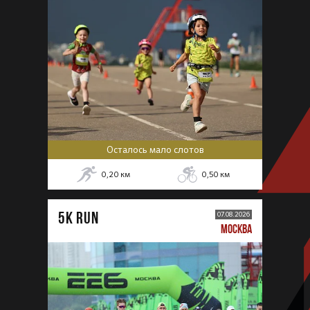
Осталось мало слотов
0,20
км
0,50
км
5К RUN
07.08.2026
МОСКВА