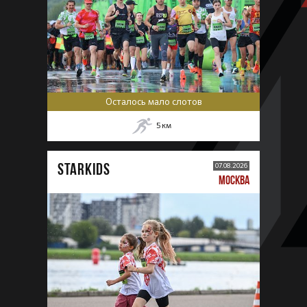
Осталось мало слотов
5
км
STARKIDS
07.08.2026
МОСКВА