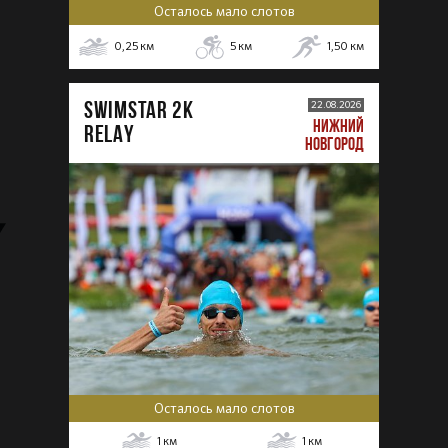
Осталось мало слотов
0,25
км
5
км
1,50
км
SWIMSTAR 2K
22.08.2026
НИЖНИЙ
RELAY
НОВГОРОД
Осталось мало слотов
1
км
1
км