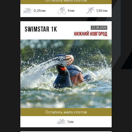
Осталось мало слотов
0,25
км
5
км
1,50
км
SWIMSTAR 1K
22.08.2026
НИЖНИЙ НОВГОРОД
Осталось мало слотов
1
км