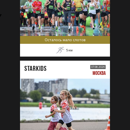
Осталось мало слотов
5
км
STARKIDS
07.08.2026
МОСКВА