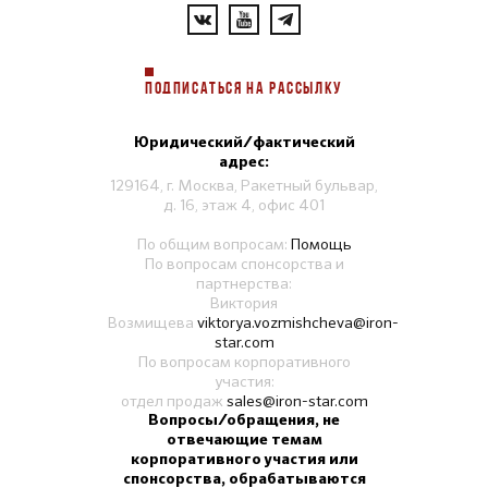
ПОДПИСАТЬСЯ НА РАССЫЛКУ
Юридический/фактический
адрес:
129164, г. Москва, Ракетный бульвар,
д. 16, этаж 4, офис 401
По общим вопросам:
Помощь
По вопросам спонсорства и
партнерства:
Виктория
Возмищева
viktorya.vozmishcheva@iron-
star.com
По вопросам корпоративного
участия:
отдел продаж
sales@iron-star.com
Вопросы/обращения, не
отвечающие темам
корпоративного участия или
спонсорства, обрабатываются