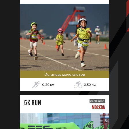
Осталось мало слотов
0,20
км
0,50
км
5К RUN
07.08.2026
МОСКВА