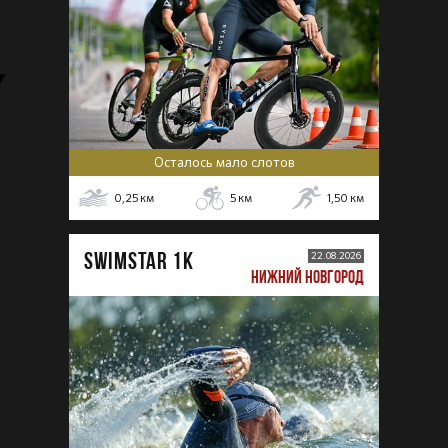
Осталось мало слотов
0,25
км
5
км
1,50
км
SWIMSTAR 1K
22.08.2026
НИЖНИЙ НОВГОРОД