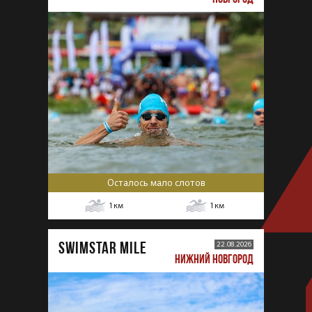
Осталось мало слотов
1
км
1
км
SWIMSTAR MILE
22.08.2026
НИЖНИЙ НОВГОРОД