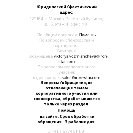
Юридический/фактический
адрес:
129164, г. Москва, Ракетный бульвар,
д. 16, этаж 4, офис 401
По общим вопросам:
Помощь
По вопросам спонсорства и
партнерства:
Виктория
Возмищева
viktorya.vozmishcheva@iron-
star.com
По вопросам корпоративного
участия:
отдел продаж
sales@iron-star.com
Вопросы/обращения, не
отвечающие темам
корпоративного участия или
спонсорства, обрабатываются
только через раздел
Помощь
на сайте. Срок обработки
обращения - 3 рабочих дня.
ОГРН: 1167746111191