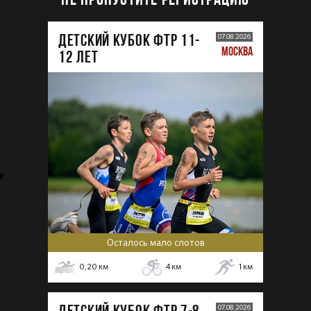
ДЕТСКИЙ КУБОК ФТР 11-
07.08.2026
МОСКВА
12 лет
Осталось мало слотов
0,20
км
4
км
1
км
ДЕТСКИЙ КУБОК ФТР 7-8
07.08.2026