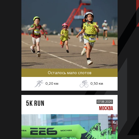
Осталось мало слотов
0,20
км
0,50
км
5К RUN
07.08.2026
МОСКВА