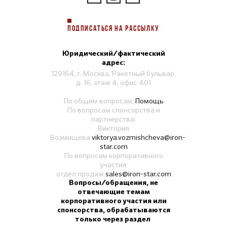
ПОДПИСАТЬСЯ НА РАССЫЛКУ
Юридический/фактический
адрес:
129164, г. Москва, Ракетный бульвар,
д. 16, этаж 4, офис 401
По общим вопросам:
Помощь
По вопросам спонсорства и
партнерства:
Виктория
Возмищева
viktorya.vozmishcheva@iron-
star.com
По вопросам корпоративного
участия:
отдел продаж
sales@iron-star.com
Вопросы/обращения, не
отвечающие темам
корпоративного участия или
спонсорства, обрабатываются
только через раздел