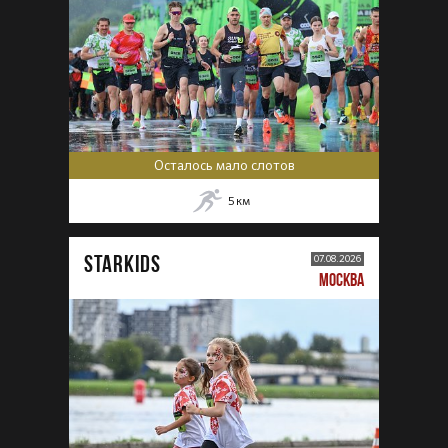
Осталось мало слотов
5
км
STARKIDS
07.08.2026
МОСКВА