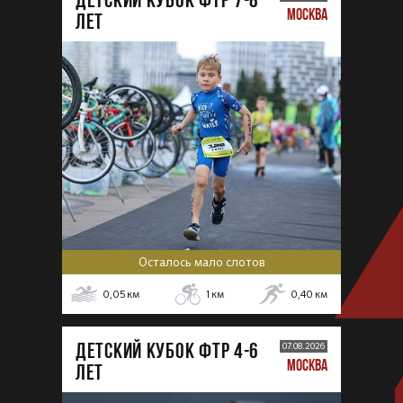
МОСКВА
лет
Осталось мало слотов
0,05
км
1
км
0,40
км
ДЕТСКИЙ КУБОК ФТР 4-6
07.08.2026
МОСКВА
лет