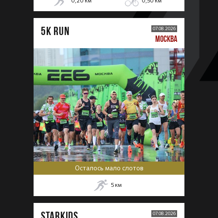
0,20
км
0,50
км
5К RUN
07.08.2026
МОСКВА
Осталось мало слотов
5
км
STARKIDS
07.08.2026