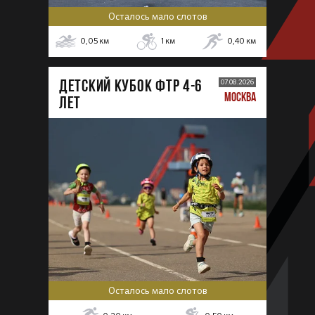
Осталось мало слотов
0,05
км
1
км
0,40
км
ДЕТСКИЙ КУБОК ФТР 4-6
07.08.2026
МОСКВА
лет
Осталось мало слотов