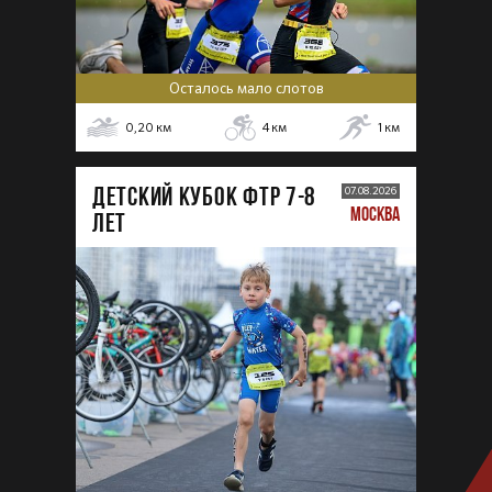
Осталось мало слотов
0,20
км
4
км
1
км
ДЕТСКИЙ КУБОК ФТР 7-8
07.08.2026
МОСКВА
лет