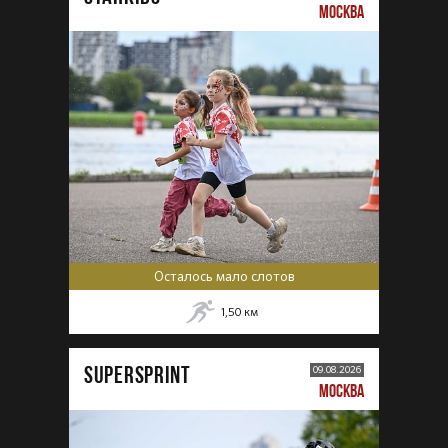
МОСКВА
Осталось мало слотов
1,50
км
SUPERSPRINT
09.08.2026
МОСКВА