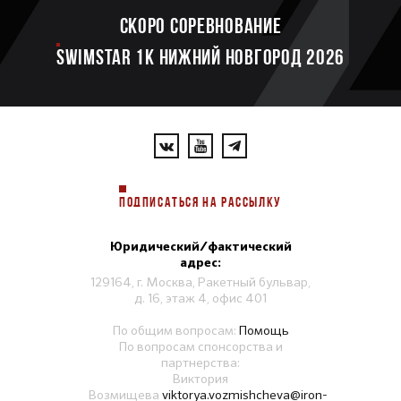
Скоро соревнование
SWIMSTAR 1K НИЖНИЙ НОВГОРОД 2026
ПОДПИСАТЬСЯ НА РАССЫЛКУ
Юридический/фактический
адрес:
129164, г. Москва, Ракетный бульвар,
д. 16, этаж 4, офис 401
По общим вопросам:
Помощь
По вопросам спонсорства и
партнерства:
Виктория
Возмищева
viktorya.vozmishcheva@iron-