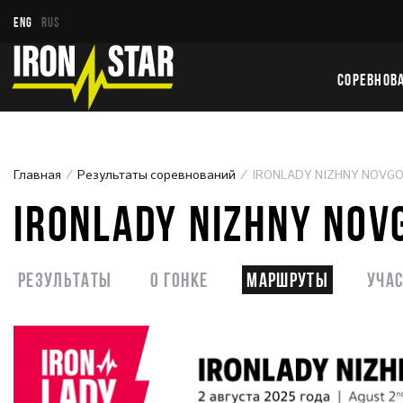
ENG
RUS
СОРЕВНОВ
Главная
Результаты соревнований
IRONLADY NIZHNY NOVG
IRONLADY NIZHNY NOV
Результаты
О гонке
Маршруты
Уча