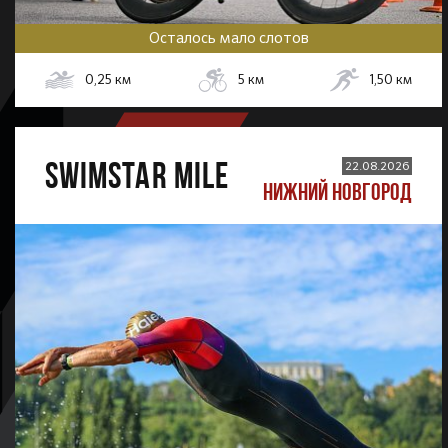
Осталось мало слотов
0,25
км
5
км
1,50
км
SWIMSTAR MILE
22.08.2026
НИЖНИЙ НОВГОРОД