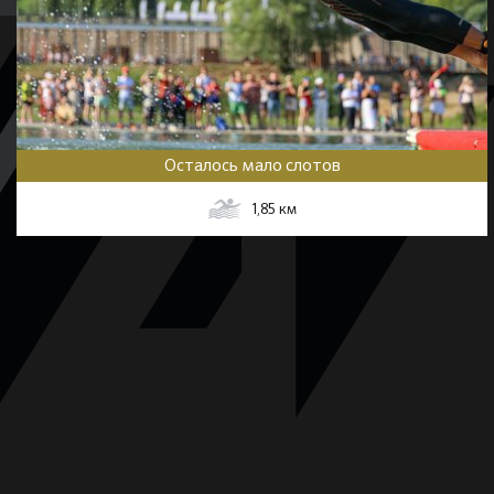
Осталось мало слотов
1,85
км