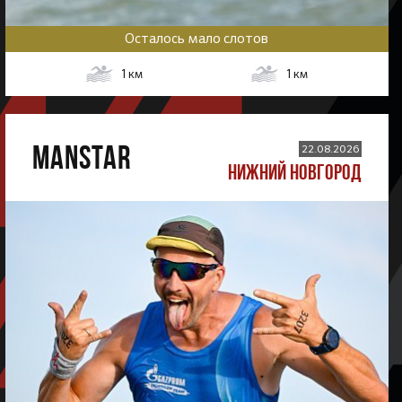
Осталось мало слотов
1
км
1
км
MANSTAR
22.08.2026
НИЖНИЙ НОВГОРОД