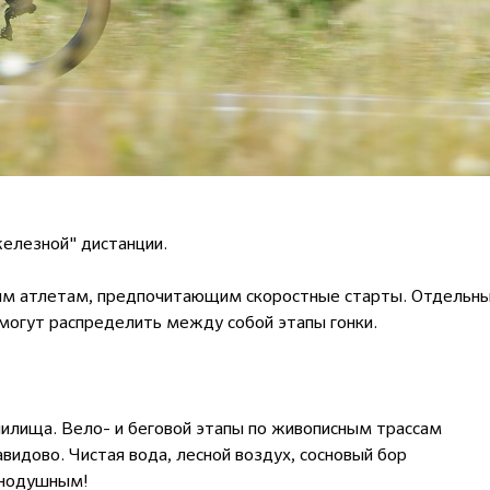
железной" дистанции.
ным атлетам, предпочитающим скоростные старты. Отдельн
смогут распределить между собой этапы гонки.
нилища. Вело- и беговой этапы по живописным трассам
видово. Чистая вода, лесной воздух, сосновый бор
внодушным!