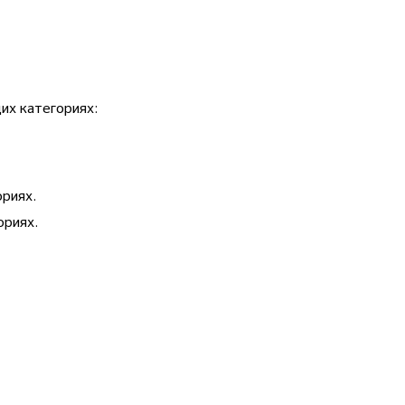
их категориях:
ориях.
ориях.