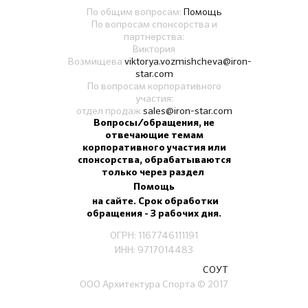
По общим вопросам:
Помощь
По вопросам спонсорства и
партнерства:
Виктория
Возмищева
viktorya.vozmishcheva@iron-
star.com
По вопросам корпоративного
участия:
отдел продаж
sales@iron-star.com
Вопросы/обращения, не
отвечающие темам
корпоративного участия или
спонсорства, обрабатываются
только через раздел
Помощь
на сайте. Срок обработки
обращения - 3 рабочих дня.
ОГРН: 1167746111191
ИНН: 9717014483
СОУТ
ООО Архитектура Спорта
© 2017