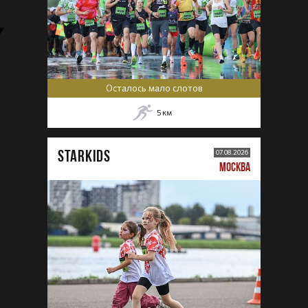
Осталось мало слотов
5
км
STARKIDS
07.08.2026
МОСКВА