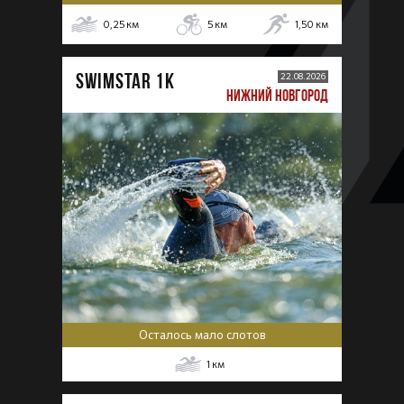
0,25
км
5
км
1,50
км
SWIMSTAR 1K
22.08.2026
НИЖНИЙ НОВГОРОД
Осталось мало слотов
1
км