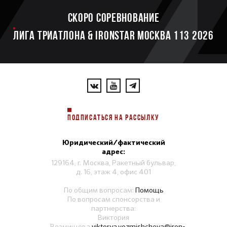
Скоро соревнование
ЛИГА ТРИАТЛОНА & IRONSTAR МОСКВА 113 2026
ПОДПИСАТЬСЯ НА РАССЫЛКУ
Юридический/фактический
адрес:
129164, г. Москва, Ракетный бульвар,
д. 16, этаж 4, офис 401
По общим вопросам:
Помощь
По вопросам спонсорства и
партнерства:
Виктория
Возмищева
viktorya.vozmishcheva@iron-