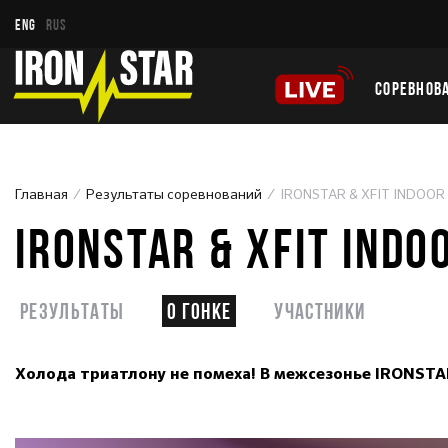
ENG
RUS
СОРЕВНОВ
Главная
Результаты соревнований
IRONSTAR & XFIT INDOOR
IRONSTAR & XFIT INDO
Результаты
О гонке
Участники
Холода триатлону не помеха! В межсезонье IRONSTA