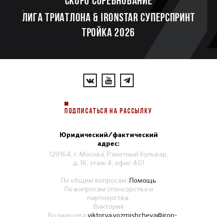
Скоро соревнование
ЛИГА ТРИАТЛОНА & IRONSTAR СУПЕРСПРИНТ
ТРОЙКА 2026
ПОДПИСАТЬСЯ НА РАССЫЛКУ
Юридический/фактический
адрес:
129164, г. Москва, Ракетный бульвар,
д. 16, этаж 4, офис 401
По общим вопросам:
Помощь
По вопросам спонсорства и
партнерства:
Виктория
Возмищева
viktorya.vozmishcheva@iron-