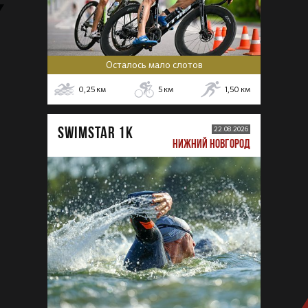
Осталось мало слотов
0,25
км
5
км
1,50
км
SWIMSTAR 1K
22.08.2026
НИЖНИЙ НОВГОРОД