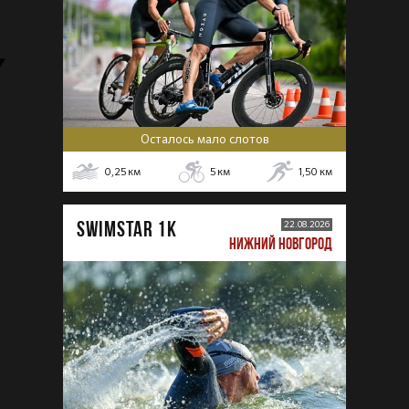
Осталось мало слотов
0,25
км
5
км
1,50
км
SWIMSTAR 1K
22.08.2026
НИЖНИЙ НОВГОРОД