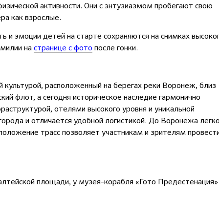
физической активности. Они с энтузиазмом пробегают свою
ра как взрослые.
ь и эмоции детей на старте сохраняются на снимках высоко
амилии на
странице с фото
после гонки.
й культурой, расположенный на берегах реки Воронеж, близ
ский флот, а сегодня историческое наследие гармонично
фраструктурой, отелями высокого уровня и уникальной
города и отличается удобной логистикой. До Воронежа легк
сположение трасс позволяет участникам и зрителям провест
лтейской площади, у музея-корабля «Гото Предестенация»