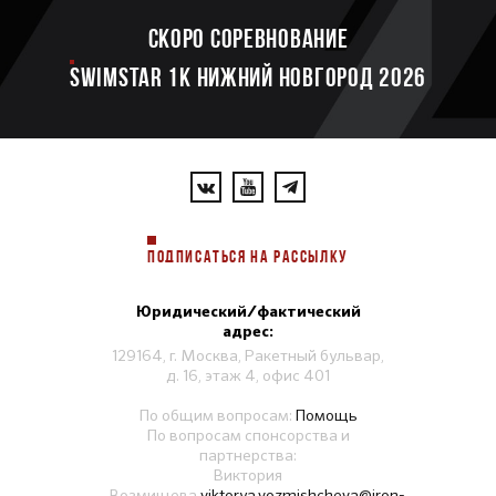
Скоро соревнование
SWIMSTAR 1K НИЖНИЙ НОВГОРОД 2026
ПОДПИСАТЬСЯ НА РАССЫЛКУ
Юридический/фактический
адрес:
129164, г. Москва, Ракетный бульвар,
д. 16, этаж 4, офис 401
По общим вопросам:
Помощь
По вопросам спонсорства и
партнерства:
Виктория
Возмищева
viktorya.vozmishcheva@iron-