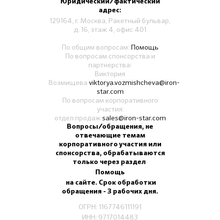
Юридический/фактический
адрес:
129164, г. Москва, Ракетный бульвар,
д. 16, этаж 4, офис 401
По общим вопросам:
Помощь
По вопросам спонсорства и
партнерства:
Виктория
Возмищева
viktorya.vozmishcheva@iron-
star.com
По вопросам корпоративного
участия:
отдел продаж
sales@iron-star.com
Вопросы/обращения, не
отвечающие темам
корпоративного участия или
спонсорства, обрабатываются
только через раздел
Помощь
на сайте. Срок обработки
обращения - 3 рабочих дня.
ОГРН: 1167746111191
ИНН: 9717014483