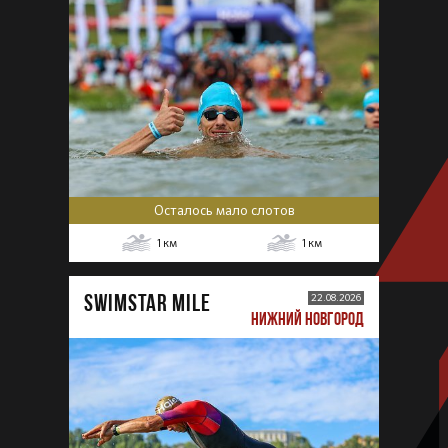
Осталось мало слотов
1
км
1
км
SWIMSTAR MILE
22.08.2026
НИЖНИЙ НОВГОРОД