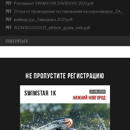
PDF
Регламент SWIMSTAR ZAVIDOVO 2021.pdf
PDF
Отказ от проведения тестирования на коронавирус_ZAVIDOVO.pdf
PDF
вейвер рус_Завидово 2021.pdf
PDF
ISZAVIDOVO2021_athlete_guide_web.pdf
Поделиться
НЕ ПРОПУСТИТЕ РЕГИСТРАЦИЮ
SWIMSTAR 1K
22.08.2026
НИЖНИЙ НОВГОРОД