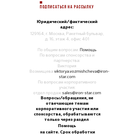
ПОДПИСАТЬСЯ НА РАССЫЛКУ
Юридический/фактический
адрес:
129164, г. Москва, Ракетный бульвар,
д. 16, этаж 4, офис 401
По общим вопросам:
Помощь
По вопросам спонсорства и
партнерства:
Виктория
Возмищева
viktorya.vozmishcheva@iron-
star.com
По вопросам корпоративного
участия:
отдел продаж
sales@iron-star.com
Вопросы/обращения, не
отвечающие темам
корпоративного участия или
спонсорства, обрабатываются
только через раздел
Помощь
на сайте. Срок обработки