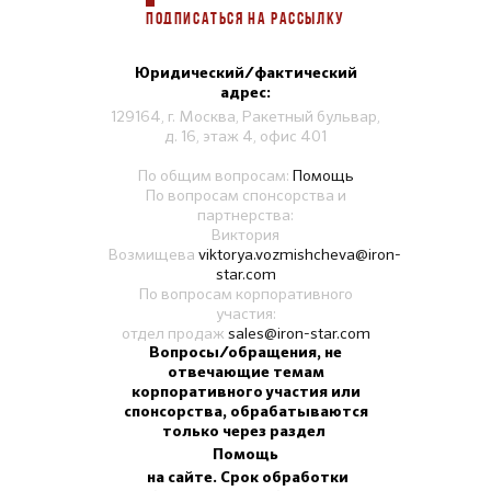
ПОДПИСАТЬСЯ НА РАССЫЛКУ
Юридический/фактический
адрес:
129164, г. Москва, Ракетный бульвар,
д. 16, этаж 4, офис 401
По общим вопросам:
Помощь
По вопросам спонсорства и
партнерства:
Виктория
Возмищева
viktorya.vozmishcheva@iron-
star.com
По вопросам корпоративного
участия:
отдел продаж
sales@iron-star.com
Вопросы/обращения, не
отвечающие темам
корпоративного участия или
спонсорства, обрабатываются
только через раздел
Помощь
на сайте. Срок обработки