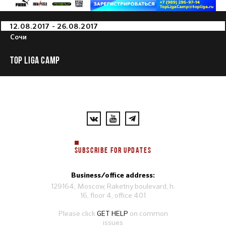
12.08.2017 - 26.08.2017
Сочи
TOP LIGA CAMP
SUBSCRIBE FOR UPDATES
Business/office address:
129164, Moscow, Raketny boulevard, h.
16, floor 4, office 401
Please click
GET HELP
on common
issues