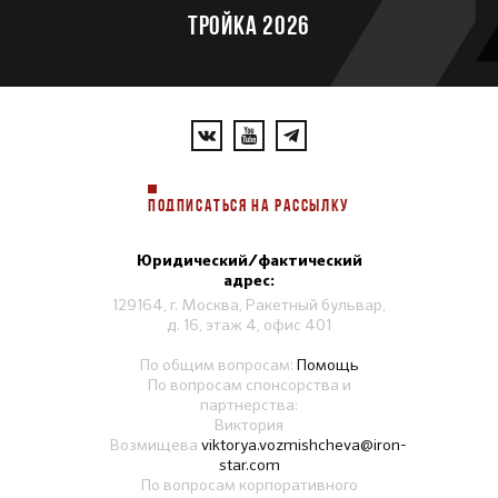
ТРОЙКА 2026
ПОДПИСАТЬСЯ НА РАССЫЛКУ
Юридический/фактический
адрес:
129164, г. Москва, Ракетный бульвар,
д. 16, этаж 4, офис 401
По общим вопросам:
Помощь
По вопросам спонсорства и
партнерства:
Виктория
Возмищева
viktorya.vozmishcheva@iron-
star.com
По вопросам корпоративного