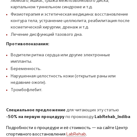
люмбаго, ишиас, грыжа межпозвонкового диска,
карпальном туннельном синдроме и т.д.
Физиотерапия и эстетическая медицина: восстановление
контура тела, устранение целлюлита, реабилитация после
косметической хирургии, дренаж и т.д.
Лечение дисфункций тазового дна.
Противопоказания:
Водители ритма сердца или другие электронные
импланты.
Беременность.
Нарушенная целостность кожи (открытые раны или
недавние ожоги).
Тромбофлебит.
для читающих эту статью
Специальное предложение
по промокоду
-50% на первую процедуру
LabRehab
_
Indiba
Подробности о процедуре и её стоимость — на сайте Центр
спортивного восстановления
LabR
ehab
.