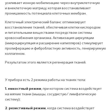
усиливает ионную мобилизацию через внутриклеточную
и внеклеточную матрицу, которая восстанавливает
проницаемость потенциала клеточных мембран.
Клеточный электрический баланс оптимизирует
восстановление тканей, обеспечивая клетки кислородом
и питательными веществами посредством системы
кровоснабжения организма. Активизация циркуляции
(микроциркуляция и расширение капилляров) стимулирует
пролиферацию и фибробластную активность, генерируемую
коллагеном.
Результатом этого является регенерация тканей.
У прибора есть 2 режима работы на тканях тела:
, при котором система воздействует
1. емкостный режим
на мягкие ткани (мышцы, сосудистую/ лимфатическую
систему);
.
, когда система воздействует
2
резистивный режим