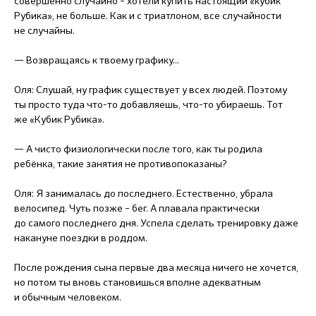
совершенно случайно – хотели купить настоящий «кубик
Рубика», не больше. Как и с триатлоном, все случайности
не случайны.
— Возвращаясь к твоему графику...
Оля: Слушай, ну график существует у всех людей. Поэтому
ты просто туда что-то добавляешь, что-то убираешь. Тот
же «Кубик Рубика».
— А чисто физиологически после того, как ты родила
ребёнка, такие занятия не противопоказаны?
Оля: Я занималась до последнего. Естественно, убрала
велосипед. Чуть позже – бег. А плавала практически
до самого последнего дня. Успела сделать тренировку даже
накануне поездки в роддом.
После рождения сына первые два месяца ничего не хочется,
но потом ты вновь становишься вполне адекватным
и обычным человеком.