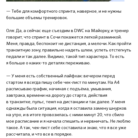
— Тебе для комфортного спринта, наверное, и не нужны
большие объемы тренировок.
Оля: Да, а сейчас еще съездим в DWC на Майорку, и тренер
говорит, что спринт в Сочи покажется легкой разминкой.
Меня, правда, беспокоит не дистанция, а мелочи. Как пройти
транзитную зону, правильно надеть шлем, успеть отстегнуть
педали и так далее. Видимо, такой тип характера. То есть
я больше о каких-то деталях переживаю.
— У меня есть собственный лайфхак: вечером перед
стартом я всегда пишу себе чек-лист по минутам. На А4
расписываю график, начиная с подъёма, умывания,
завтрака, времени на дорогу до старта, действия
в транзитке, пульс, темп на дистанции и так далее. У меня
однажды была ситуация, когда я оставила замену шнурков
на утро, и в итоге провозилась с ними минут 20, что сбило
мое расписание и я начала спешить и нервничать. Не люблю
такое. А так, чек-лист себе составила и знаю, что я все уже
рассчитала, и что все в порядке.