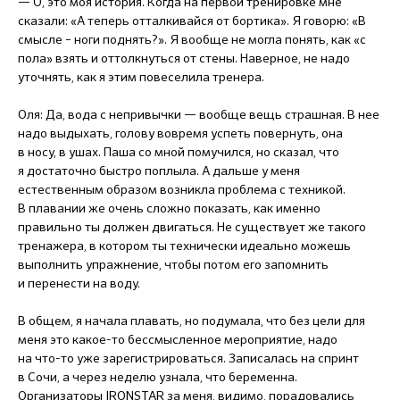
— О, это моя история. Когда на первой тренировке мне
сказали: «А теперь отталкивайся от бортика». Я говорю: «В
смысле – ноги поднять?». Я вообще не могла понять, как «с
пола» взять и оттолкнуться от стены. Наверное, не надо
уточнять, как я этим повеселила тренера.
Оля: Да, вода с непривычки — вообще вещь страшная. В нее
надо выдыхать, голову вовремя успеть повернуть, она
в носу, в ушах. Паша со мной помучился, но сказал, что
я достаточно быстро поплыла. А дальше у меня
естественным образом возникла проблема с техникой.
В плавании же очень сложно показать, как именно
правильно ты должен двигаться. Не существует же такого
тренажера, в котором ты технически идеально можешь
выполнить упражнение, чтобы потом его запомнить
и перенести на воду.
В общем, я начала плавать, но подумала, что без цели для
меня это какое-то бессмысленное мероприятие, надо
на что-то уже зарегистрироваться. Записалась на спринт
в Сочи, а через неделю узнала, что беременна.
Организаторы IRONSTAR за меня, видимо, порадовались