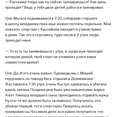
— Расскажи тогда, как ты сейчас тренируешься? Как день
проходит? Ведь у тебя двое детей, работа и тренировки.
Оля: Мы все поднимаемся в 7:20, собираем старшего
в школу, младшему пока еще можно поспать подольше. Мне
повезло: спортзал с бассейном находятся у меня прямо
в доме. Так что я спускаюсь туда часов в 9 утра, когда
приходит няня.
— То есть ты занимаешься с утра, и, когда муж приходит
вечером домой, твой спорт не отнимает у него ваше
совместное время?
Оля: Да. И это очень важно. Однажды мы с Мишей
поругались по поводу бега, отдыхая в Доминикане.
Я вставала в 7:30 утра, очень быстро одевалась и убегала
вдоль океана. Позднее мне было уже невыносимо жарко.
А вот Тимошу, младшего сына, приходилось отдавать мужу.
Ну кто-то же должен быть за главного. Получалось, кто
убежал первый, тот и спортсмен. Пришлось искать
компромиссы. На самом деле, все равно получается, что
с триатлоном постоянно приходится искать нестандартные