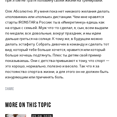
при этом не тратя половину своей жизни на тренировки.
Оля: Абсолютно. И у меня пока нет никакого желания делать
«половинки» или «полные» дистанции. Чем мне нравятся
старты IRONSTAR в России: ты в «Имеретинку» едешь как
на отдых с семьей. Муж что-то сделал, я, сын, всем выдали
по медали, все довольные, вокруг праздник, и мы идем
дальше греться на солнце. К тому же, в будущем можно
делать эстафету. Собрать девочек в команду и сделать тот
вид, который тебе больше хочется, нравится или который
больше хочешь подтянуть. Плюс ты детям свой пример
показываешь. Они с детства привыкают к тому, что спорт —
это хорошо, нормально, полезно и весело. Так что я за
постоянство спорта в жизни, а для этого он не должен быть
изнуряющим или причинять боль.
SHARE
MORE ON THIS TOPIC
05.08.2026