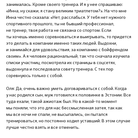
занималась. Кроме своего тренера. И я у нее спрашиваю:
«Инна, ну скажи, я стану великим триатлетом?». На что мне
Инна честно сказала: «Нет, расслабься. У тебя нет нужного
спортивного прошлого, ты не бывший профессионал,
не тренер, твоя работа не связана со спортом. Если
ты хочешь именно соревноваться и выигрывать, то придется
это делать в компании именно таких людей. Выдохни,
и занимайся для удовольствия, за компанию с бойфрендом
своим». А я человек рациональный, так что сначала изучила
списки участниц, посмотрела их страницы в соцсетях,
выдохнула и последовала совету тренера. С тех пор
соревнуюсь только с собой.
Оля: Да, очень важно уметь договариваться с собой. Когда
у нас родился сын, муж готовился к половинке в Эстонии. Все
туда ехали, такой ажиотаж был. Но в какой-то момент
мы поняли, что это для нас бессмысленная затея, так как
мы все ночи не спали, не высыпались, он пытался
тренироваться, но постоянно ходил уставший. В этом случае
лучше честно взять и все отменить.