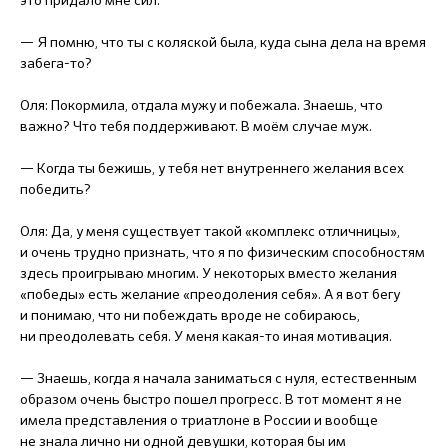
— Я помню, что ты с коляской была, куда сына дела на время
забега-то?
Оля: Покормила, отдала мужу и побежала. Знаешь, что
важно? Что тебя поддерживают. В моём случае муж.
— Когда ты бежишь, у тебя нет внутреннего желания всех
победить?
Оля: Да, у меня существует такой «комплекс отличницы»,
и очень трудно признать, что я по физическим способностям
здесь проигрываю многим. У некоторых вместо желания
«победы» есть желание «преодоления себя». А я вот бегу
и понимаю, что ни побеждать вроде не собираюсь,
ни преодолевать себя. У меня какая-то иная мотивация.
— Знаешь, когда я начала заниматься с нуля, естественным
образом очень быстро пошел прогресс. В тот момент я не
имела представления о триатлоне в России и вообще
не знала лично ни одной девушки, которая бы им