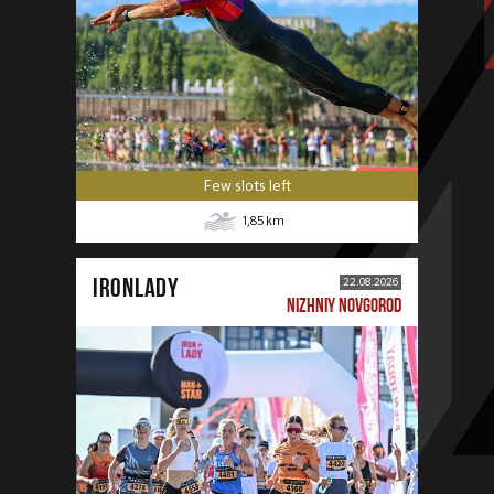
Few slots left
1,85
km
IRONLADY
22.08.2026
NIZHNIY NOVGOROD