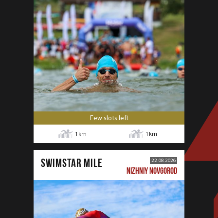
Few slots left
1
km
1
km
SWIMSTAR MILE
22.08.2026
NIZHNIY NOVGOROD