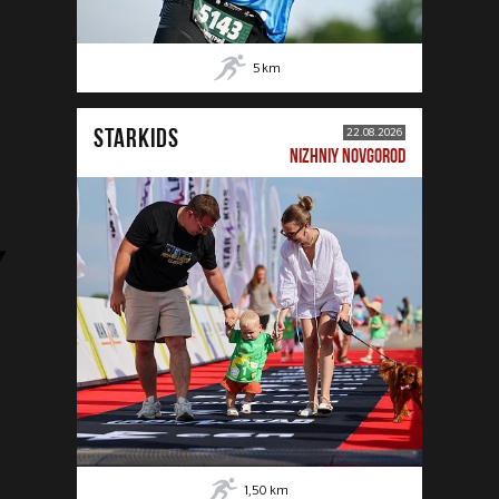
5
km
STARKIDS
22.08.2026
NIZHNIY NOVGOROD
1,50
km