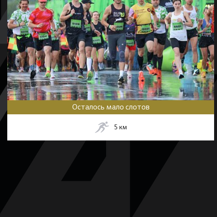
Осталось мало слотов
5
км