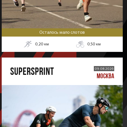
Осталось мало слотов
0,20
км
0,50
км
SUPERSPRINT
09.08.2026
МОСКВА