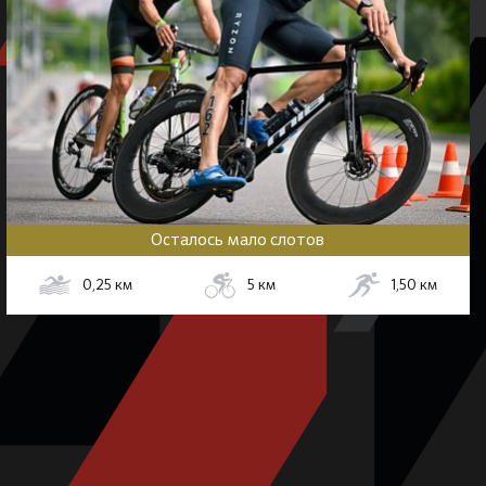
Осталось мало слотов
0,25
км
5
км
1,50
км