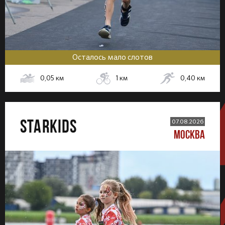
Осталось мало слотов
0,05
км
1
км
0,40
км
STARKIDS
07.08.2026
МОСКВА