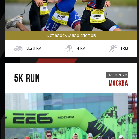
Осталось мало слотов
0,20
км
4
км
1
км
5К RUN
07.08.2026
МОСКВА