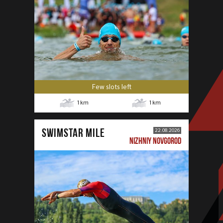
Few slots left
1
km
1
km
SWIMSTAR MILE
22.08.2026
NIZHNIY NOVGOROD