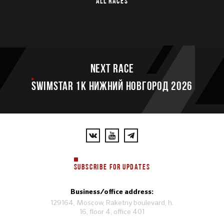
ALL RACES
Next race
SWIMSTAR 1K НИЖНИЙ НОВГОРОД 2026
SUBSCRIBE FOR UPDATES
Business/office address:
129164, Moscow, Raketny boulevard, h.
16, floor 4, office 401