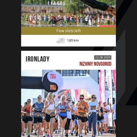
Few slots left
1,85
km
IRONLADY
22.08.2026
NIZHNIY NOVGOROD