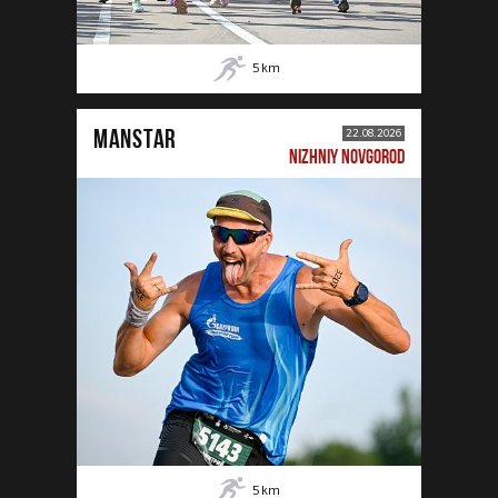
5
km
MANSTAR
22.08.2026
NIZHNIY NOVGOROD
5
km