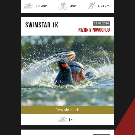
0,25
km
5
km
1,50
km
SWIMSTAR 1K
22.08.2026
NIZHNIY NOVGOROD
Few slots left
1
km