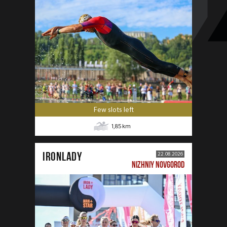
Few slots left
1,85
km
IRONLADY
22.08.2026
NIZHNIY NOVGOROD