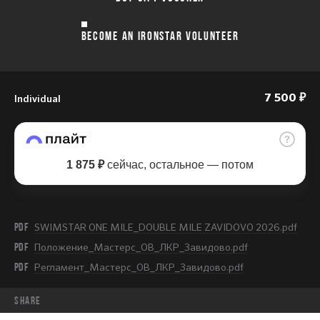
BECOME AN IRONSTAR VOLUNTEER
Individual
7 500 ₽
1 875 ₽
сейчас, остальное — потом
PDF
SWIMSTAR ONE MILE_DOUBLE MILE ZAVIDOVO 2026.pdf
PDF
Положение_Мастерс_ОВ_ЛКР_Завидово.pdf
PDF
Регламент_Мастерс_ОВ_ЛКР_Завидово.pdf
share