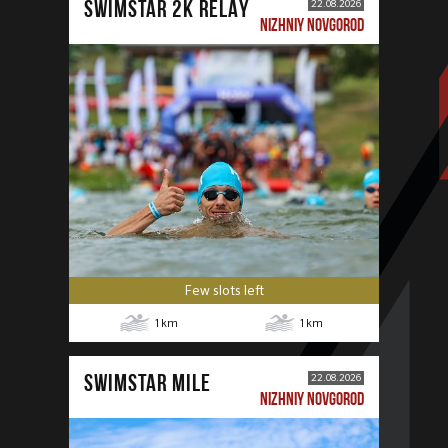
SWIMSTAR 2K RELAY
22.08.2026
NIZHNIY NOVGOROD
Few slots left
1
km
1
km
SWIMSTAR MILE
22.08.2026
NIZHNIY NOVGOROD