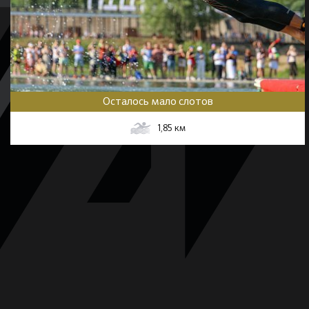
Осталось мало слотов
1,85
км