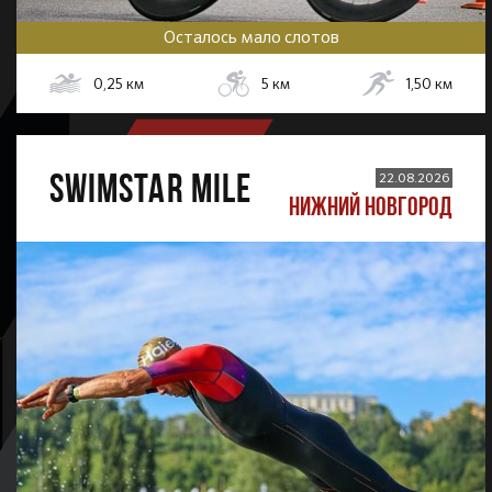
Осталось мало слотов
0,25
км
5
км
1,50
км
SWIMSTAR MILE
22.08.2026
НИЖНИЙ НОВГОРОД