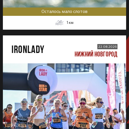
Осталось мало слотов
1
км
IRONLADY
22.08.2026
НИЖНИЙ НОВГОРОД