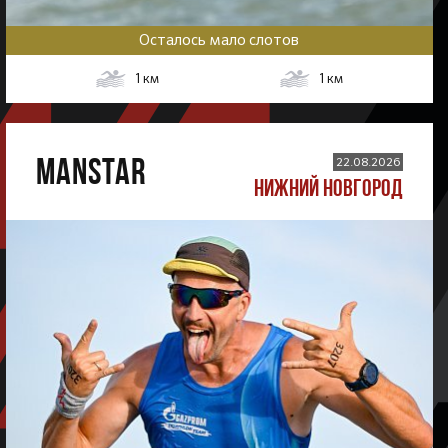
Осталось мало слотов
1
км
1
км
MANSTAR
22.08.2026
НИЖНИЙ НОВГОРОД